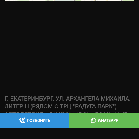
Г. ЕКАТЕРИНБУРГ, УЛ. АРХАНГЕЛА МИХАИЛА,
ЛИТЕР Н (РЯДОМ С ТРЦ "РАДУГА ПАРК")
АВТОСЕРВИС:
,
+7 (343) 361-47-38
+7 (922) 181-47-
ПОЗВОНИТЬ
WHATSAPP
WHATSAPP
38
МАГАЗИН:
WHATSAPP
+7 (932) 119-47-38
ИЗГОТОВЛЕНИЕ ВЫХЛОПНЫХ СИСТЕМ , ЧИП