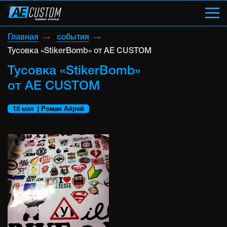
Главная
события
Тусовка «StikerBomb» от AE CUSTOM
Тусовка «StikerBomb»
от AE CUSTOM
18 мая
| Роман Айрей