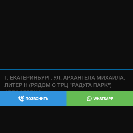
Г. ЕКАТЕРИНБУРГ, УЛ. АРХАНГЕЛА МИХАИЛА,
ЛИТЕР Н (РЯДОМ С ТРЦ "РАДУГА ПАРК")
АВТОСЕРВИС:
,
+7 (343) 361-47-38
+7 (922) 181-47-
ПОЗВОНИТЬ
WHATSAPP
WHATSAPP
38
МАГАЗИН:
WHATSAPP
+7 (932) 119-47-38
ИЗГОТОВЛЕНИЕ ВЫХЛОПНЫХ СИСТЕМ , ЧИП
ТЮНИНГ , ТЕХ ЧАСТЬ: +7 (343) 361-47-68
INFO@AECUSTOM.RU