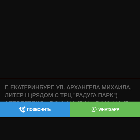
Г. ЕКАТЕРИНБУРГ, УЛ. АРХАНГЕЛА МИХАИЛА,
ЛИТЕР Н (РЯДОМ С ТРЦ "РАДУГА ПАРК")
АВТОСЕРВИС:
,
+7 (343) 361-47-38
+7 (922) 181-47-
ПОЗВОНИТЬ
WHATSAPP
WHATSAPP
38
МАГАЗИН:
WHATSAPP
+7 (932) 119-47-38
ИЗГОТОВЛЕНИЕ ВЫХЛОПНЫХ СИСТЕМ , ЧИП
ТЮНИНГ , ТЕХ ЧАСТЬ: +7 (343) 361-47-68