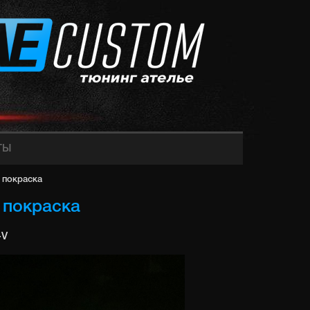
ТЫ
 покраска
 покраска
-V