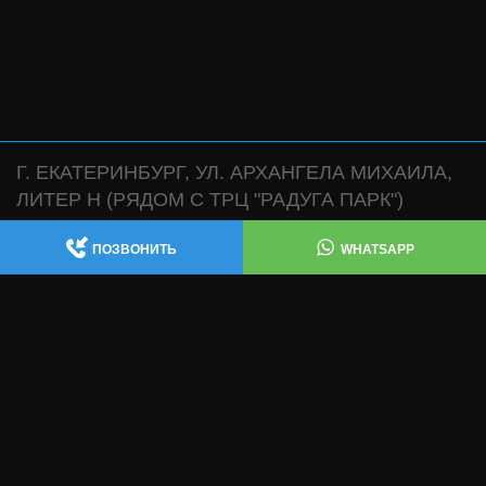
Г. ЕКАТЕРИНБУРГ, УЛ. АРХАНГЕЛА МИХАИЛА,
ЛИТЕР Н (РЯДОМ С ТРЦ "РАДУГА ПАРК")
АВТОСЕРВИС:
,
+7 (343) 361-47-38
+7 (922) 181-47-38
ПОЗВОНИТЬ
WHATSAPP
WHATSAPP
МАГАЗИН:
WHATSAPP
+7 (932) 119-47-38
ИЗГОТОВЛЕНИЕ ВЫХЛОПНЫХ СИСТЕМ , ЧИП
ТЮНИНГ , ТЕХ ЧАСТЬ: +7 (343) 361-47-68
INFO@AECUSTOM.RU
ПОЛИТИКА КОНФИДЕНЦИАЛЬНОСТИ