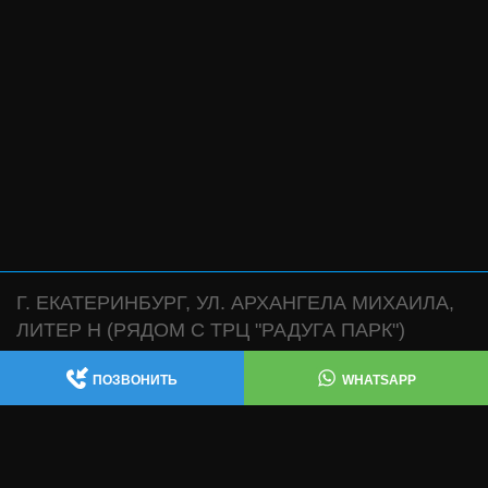
Г. ЕКАТЕРИНБУРГ, УЛ. АРХАНГЕЛА МИХАИЛА,
ЛИТЕР Н (РЯДОМ С ТРЦ "РАДУГА ПАРК")
АВТОСЕРВИС:
,
+7 (343) 361-47-38
+7 (922) 181-47-38
ПОЗВОНИТЬ
WHATSAPP
WHATSAPP
МАГАЗИН:
WHATSAPP
+7 (932) 119-47-38
ИЗГОТОВЛЕНИЕ ВЫХЛОПНЫХ СИСТЕМ , ЧИП
ТЮНИНГ , ТЕХ ЧАСТЬ: +7 (343) 361-47-68