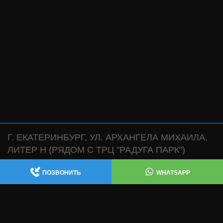
Г. ЕКАТЕРИНБУРГ, УЛ. АРХАНГЕЛА МИХАИЛА,
ЛИТЕР Н (РЯДОМ С ТРЦ "РАДУГА ПАРК")
АВТОСЕРВИС:
,
+7 (343) 361-47-38
+7 (922) 181-47-38
ПОЗВОНИТЬ
WHATSAPP
WHATSAPP
МАГАЗИН:
WHATSAPP
+7 (932) 119-47-38
ИЗГОТОВЛЕНИЕ ВЫХЛОПНЫХ СИСТЕМ , ЧИП
ТЮНИНГ , ТЕХ ЧАСТЬ: +7 (343) 361-47-68