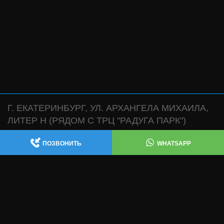
Г. ЕКАТЕРИНБУРГ, УЛ. АРХАНГЕЛА МИХАИЛА,
ЛИТЕР Н (РЯДОМ С ТРЦ "РАДУГА ПАРК")
АВТОСЕРВИС:
,
+7 (343) 361-47-38
+7 (922) 181-47-38
ПОЗВОНИТЬ
WHATSAPP
WHATSAPP
МАГАЗИН:
WHATSAPP
+7 (932) 119-47-38
ИЗГОТОВЛЕНИЕ ВЫХЛОПНЫХ СИСТЕМ , ЧИП
ТЮНИНГ , ТЕХ ЧАСТЬ: +7 (343) 361-47-68
INFO@AECUSTOM.RU
ПОЛИТИКА КОНФИДЕНЦИАЛЬНОСТИ