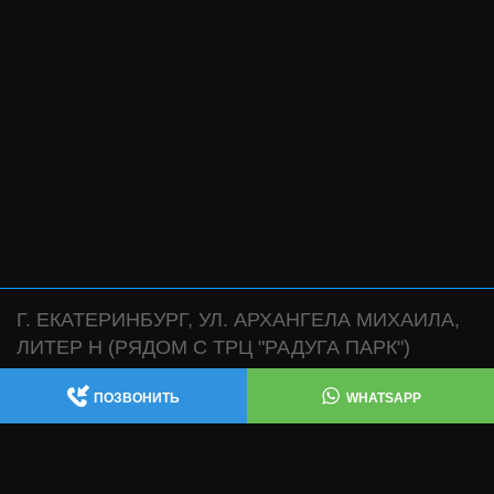
Г. ЕКАТЕРИНБУРГ, УЛ. АРХАНГЕЛА МИХАИЛА,
ЛИТЕР Н (РЯДОМ С ТРЦ "РАДУГА ПАРК")
АВТОСЕРВИС:
,
+7 (343) 361-47-38
+7 (922) 181-47-38
ПОЗВОНИТЬ
WHATSAPP
WHATSAPP
МАГАЗИН:
WHATSAPP
+7 (932) 119-47-38
ИЗГОТОВЛЕНИЕ ВЫХЛОПНЫХ СИСТЕМ , ЧИП
ТЮНИНГ , ТЕХ ЧАСТЬ: +7 (343) 361-47-68