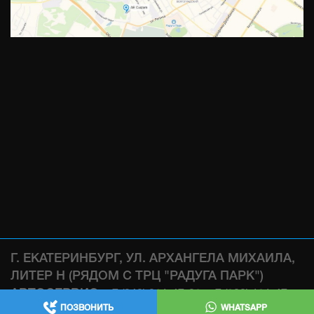
Г. ЕКАТЕРИНБУРГ, УЛ. АРХАНГЕЛА МИХАИЛА,
ЛИТЕР Н (РЯДОМ С ТРЦ "РАДУГА ПАРК")
АВТОСЕРВИС:
,
+7 (343) 361-47-38
+7 (922) 181-47-
ПОЗВОНИТЬ
WHATSAPP
WHATSAPP
38