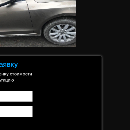
аявку
енку стоимости
ьтацию