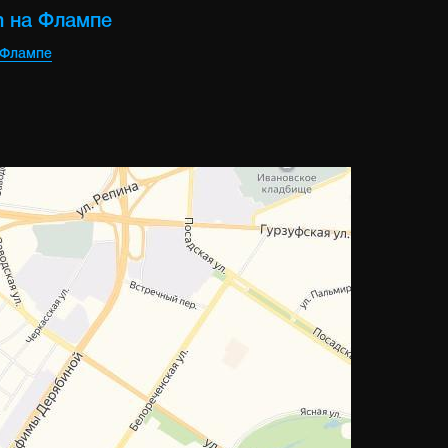
m на Флампе
 Флампе