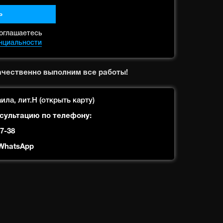
ь
оглашаетесь
нциальности
ачественно выполним все работы!
ила, лит.Н (
открыть карту
)
сультацию по телефону:
47-38
WhatsApp