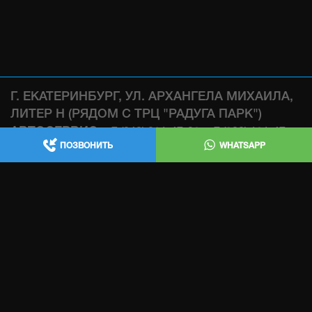
Г. ЕКАТЕРИНБУРГ, УЛ. АРХАНГЕЛА МИХАИЛА,
ЛИТЕР Н (РЯДОМ С ТРЦ "РАДУГА ПАРК")
АВТОСЕРВИС:
,
+7 (343) 361-47-38
+7 (922) 181-47-
ПОЗВОНИТЬ
WHATSAPP
WHATSAPP
38
МАГАЗИН:
WHATSAPP
+7 (932) 119-47-38
ИЗГОТОВЛЕНИЕ ВЫХЛОПНЫХ СИСТЕМ , ЧИП
ТЮНИНГ , ТЕХ ЧАСТЬ: +7 (343) 361-47-68
INFO@AECUSTOM.RU
ПОЛИТИКА КОНФИДЕНЦИАЛЬНОСТИ