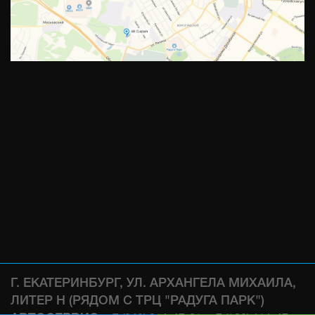
Г. ЕКАТЕРИНБУРГ, УЛ. АРХАНГЕЛА МИХАИЛА,
ЛИТЕР Н (РЯДОМ С ТРЦ "РАДУГА ПАРК")